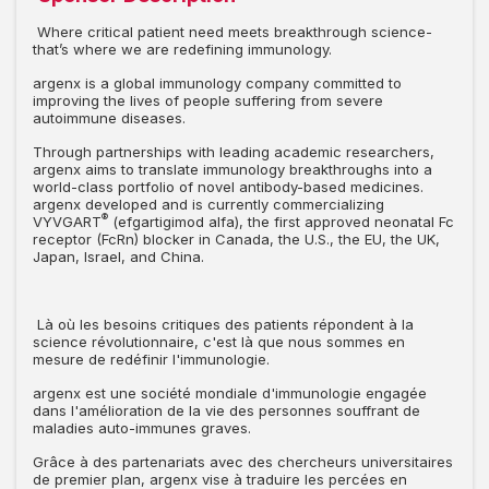
Where critical patient need meets breakthrough science-
that’s where we are redefining immunology.
argenx is a global immunology company committed to
improving the lives of people suffering from severe
autoimmune diseases.
Through partnerships with leading academic researchers,
argenx aims to translate immunology breakthroughs into a
world-class portfolio of novel antibody-based medicines.
argenx developed and is currently commercializing
®
VYVGART
(efgartigimod alfa), the first approved neonatal Fc
receptor (FcRn) blocker in Canada, the U.S., the EU, the UK,
Japan, Israel, and China.
Là où les besoins critiques des patients répondent à la
science révolutionnaire, c'est là que nous sommes en
mesure de redéfinir l'immunologie.
argenx est une société mondiale d'immunologie engagée
dans l'amélioration de la vie des personnes souffrant de
maladies auto-immunes graves.
Grâce à des partenariats avec des chercheurs universitaires
de premier plan, argenx vise à traduire les percées en